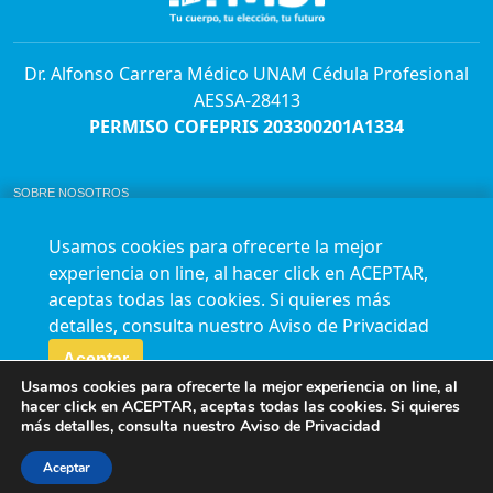
Dr. Alfonso Carrera Médico UNAM Cédula Profesional
AESSA-28413
PERMISO COFEPRIS 203300201A1334
SOBRE NOSOTROS
ABORTO Y SU MARCO LEGAL EN MÉXICO.
BOLSA DE TRABAJO
Usamos cookies para ofrecerte la mejor
AVISO DE PRIVACIDAD
experiencia on line, al hacer click en ACEPTAR,
Horario de atención para citas e informes:
aceptas todas las cookies. Si quieres más
Lunes a sábado de 7:00am a 9:00pm
Agenda en línea
24/7 aquí
detalles, consulta nuestro
Aviso de Privacidad
Impact report
Aceptar
Usamos cookies para ofrecerte la mejor experiencia on line, al
Síguenos en nuestras redes
hacer click en ACEPTAR, aceptas todas las cookies. Si quieres
más detalles, consulta nuestro
Aviso de Privacidad
Fundación Marie Stopes México A.C. © 2015-2016 All rights reserved. Terms of
use Privacy Policy
Aceptar