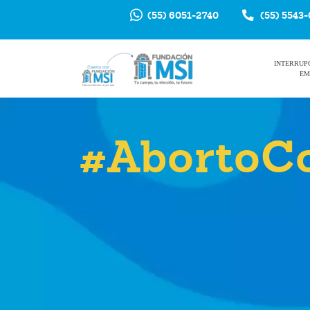
(55) 6051-2740
(55) 5543
INTERRUP
EM
#AbortoC