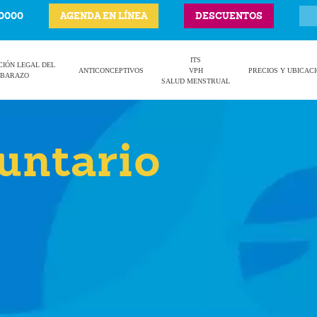
-0000
AGENDA EN LÍNEA
DESCUENTOS
ITS
CIÓN LEGAL DEL
ANTICONCEPTIVOS
VPH
PRECIOS Y UBICAC
BARAZO
SALUD MENSTRUAL
untario