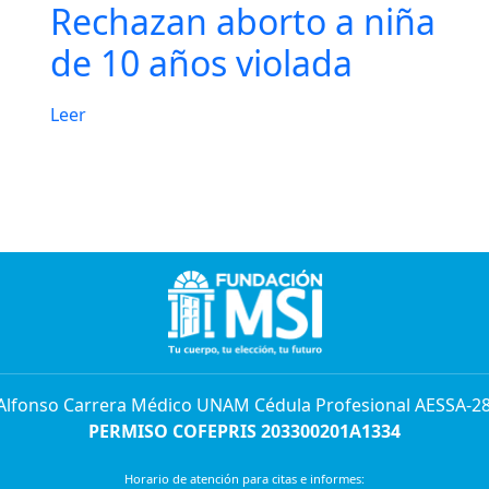
Rechazan aborto a niña
de 10 años violada
a
Leer
 Alfonso Carrera Médico UNAM Cédula Profesional AESSA-2
PERMISO COFEPRIS 203300201A1334
Horario de atención para citas e informes: