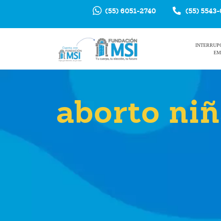
(55) 6051-2740
(55) 5543
INTERRUP
EM
aborto ni