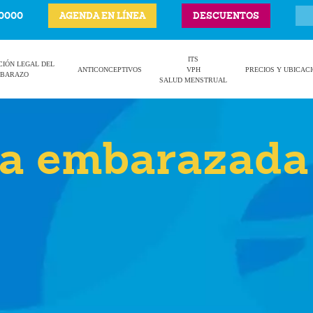
-0000
AGENDA EN LÍNEA
DESCUENTOS
ITS
CIÓN LEGAL DEL
ANTICONCEPTIVOS
VPH
PRECIOS Y UBICAC
BARAZO
SALUD MENSTRUAL
ña embarazada