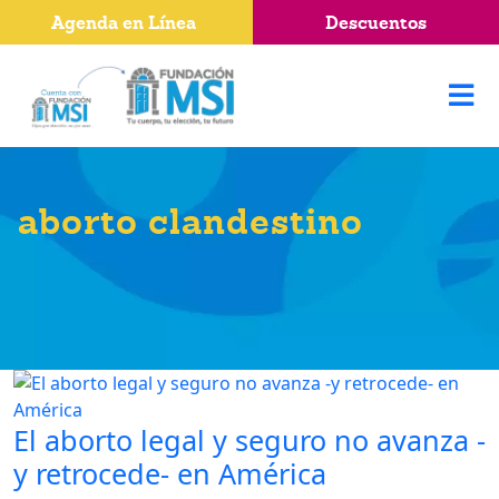
Agenda en Línea
Descuentos
aborto clandestino
El aborto legal y seguro no avanza -
y retrocede- en América