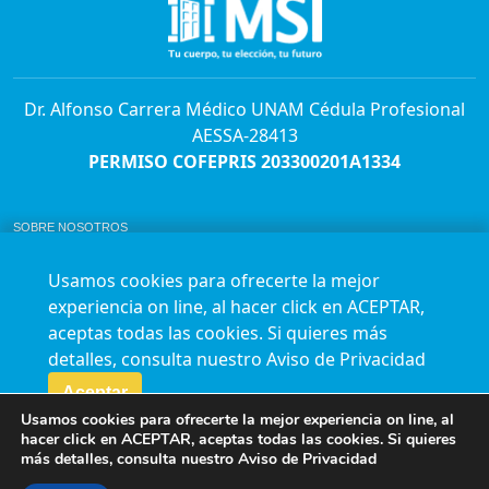
Dr. Alfonso Carrera Médico UNAM Cédula Profesional
AESSA-28413
PERMISO COFEPRIS 203300201A1334
SOBRE NOSOTROS
ABORTO Y SU MARCO LEGAL EN MÉXICO.
BOLSA DE TRABAJO
Usamos cookies para ofrecerte la mejor
AVISO DE PRIVACIDAD
experiencia on line, al hacer click en ACEPTAR,
Horario de atención para citas e informes:
aceptas todas las cookies. Si quieres más
Lunes a sábado de 7:00am a 9:00pm
Agenda en línea
24/7 aquí
detalles, consulta nuestro
Aviso de Privacidad
Impact report
Aceptar
Usamos cookies para ofrecerte la mejor experiencia on line, al
Síguenos en nuestras redes
hacer click en ACEPTAR, aceptas todas las cookies. Si quieres
más detalles, consulta nuestro
Aviso de Privacidad
Fundación Marie Stopes México A.C. © 2015-2016 All rights reserved. Terms of