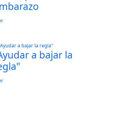
mbarazo
er
Ayudar a bajar la
egla"
er