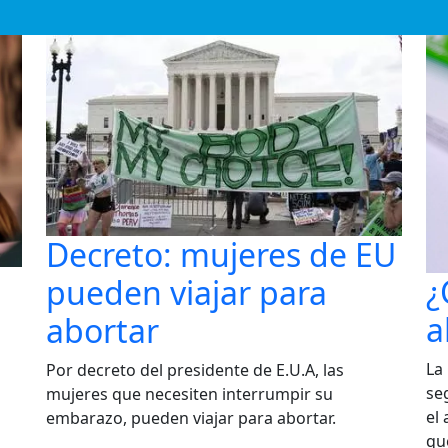
Decreto: mujeres de EU
¿
pueden viajar para
a
abortar
La
Por decreto del presidente de E.U.A, las
se
mujeres que necesiten interrumpir su
s
el
embarazo, pueden viajar para abortar.
qu