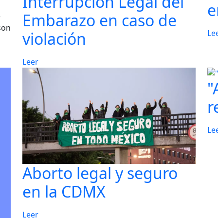
Interrupción Legal del
e
Embarazo en caso de
e
son
Le
violación
Leer
"
r
Le
Aborto legal y seguro
en la CDMX
Leer