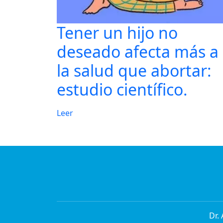
Tener un hijo no
deseado afecta más a
la salud que abortar:
estudio científico.
Leer
Dr.