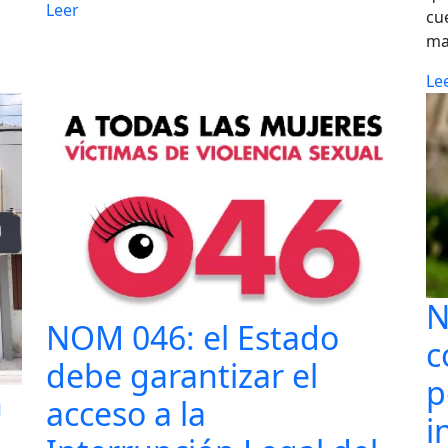
Leer
cu
ma
Le
N
NOM 046: el Estado
c
debe garantizar el
p
n
acceso a la
i