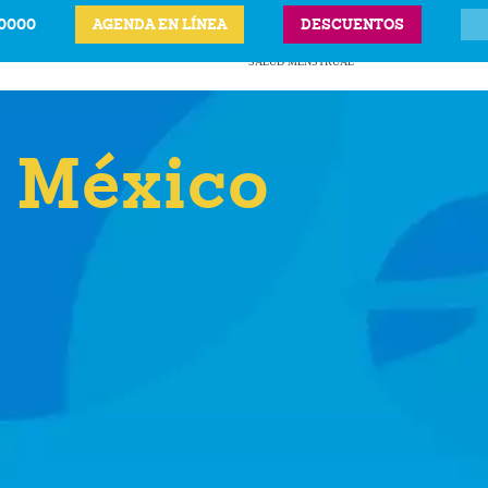
-0000
AGENDA EN LÍNEA
DESCUENTOS
ITS
CIÓN LEGAL DEL
ANTICONCEPTIVOS
VPH
PRECIOS Y UBICAC
BARAZO
SALUD MENSTRUAL
n México