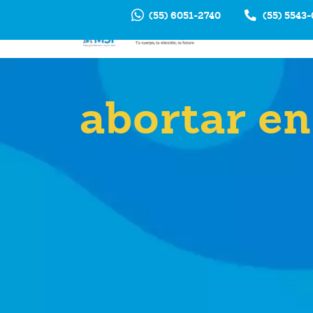
(55) 6051-2740
(55) 5543
INTERRUP
EM
abortar e