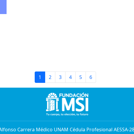
1
2
3
4
5
6
 Alfonso Carrera Médico UNAM Cédula Profesional AESSA-2