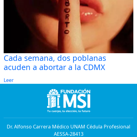
Cada semana, dos poblanas
acuden a abortar a la CDMX
Leer
Dr. Alfonso Carrera Médico UNAM Cédula Profesional
AESSA-28413