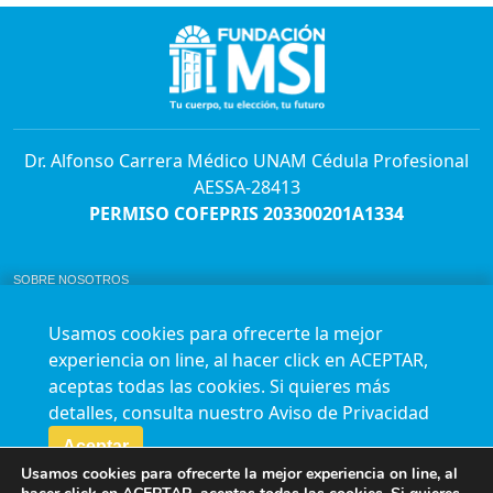
Dr. Alfonso Carrera Médico UNAM Cédula Profesional
AESSA-28413
PERMISO COFEPRIS 203300201A1334
SOBRE NOSOTROS
ABORTO Y SU MARCO LEGAL EN MÉXICO.
BOLSA DE TRABAJO
Usamos cookies para ofrecerte la mejor
AVISO DE PRIVACIDAD
experiencia on line, al hacer click en ACEPTAR,
Horario de atención para citas e informes:
aceptas todas las cookies. Si quieres más
Lunes a sábado de 7:00am a 9:00pm
Agenda en línea
24/7 aquí
detalles, consulta nuestro
Aviso de Privacidad
Impact report
Aceptar
Usamos cookies para ofrecerte la mejor experiencia on line, al
Síguenos en nuestras redes