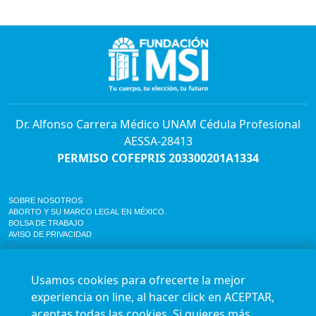
Dr. Alfonso Carrera Médico UNAM Cédula Profesional
AESSA-28413
PERMISO COFEPRIS 203300201A1334
SOBRE NOSOTROS
ABORTO Y SU MARCO LEGAL EN MÉXICO.
BOLSA DE TRABAJO
AVISO DE PRIVACIDAD
Horario de atención para citas e informes:
Lunes a sábado de 7:00am a 9:00pm
Usamos cookies para ofrecerte la mejor
Agenda en línea
24/7 aquí
experiencia on line, al hacer click en ACEPTAR,
Impact report
aceptas todas las cookies. Si quieres más