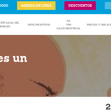
-0000
AGENDA EN LÍNEA
DESCUENTOS
ITS
CIÓN LEGAL DEL
ANTICONCEPTIVOS
VPH
PRECIOS Y UBICAC
BARAZO
SALUD MENSTRUAL
es un
2