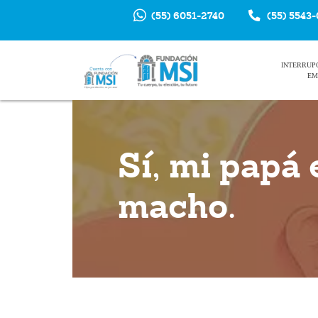
(55) 6051-2740
(55) 5543
INTERRUP
EM
Sí, mi papá 
macho.