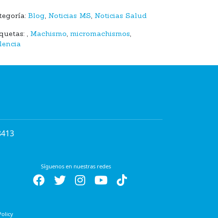
tegoría:
Blog
,
Noticias MS
,
Noticias Salud
iquetas:
,
Machismo
,
micromachismos
,
lencia
8413
Síguenos en nuestras redes
Policy