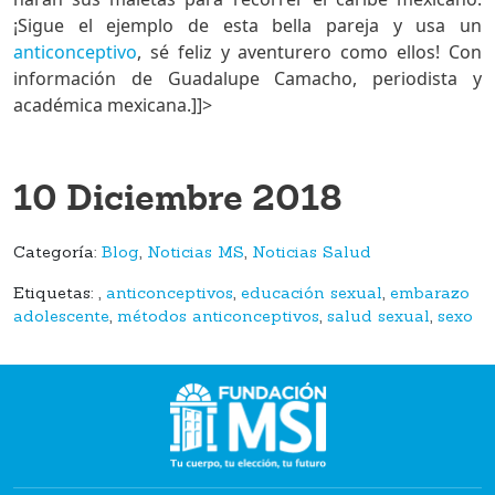
¡Sigue el ejemplo de esta bella pareja y usa un
anticonceptivo
, sé feliz y aventurero como ellos! Con
información de
Guadalupe Camacho, periodista y
académica mexicana.
]]>
10 Diciembre 2018
Categoría:
Blog
,
Noticias MS
,
Noticias Salud
Etiquetas:
,
anticonceptivos
,
educación sexual
,
embarazo
adolescente
,
métodos anticonceptivos
,
salud sexual
,
sexo