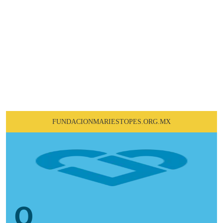
Conoce nuestra labor en la
comunidad
FUNDACIONMARIESTOPES.ORG.MX
0