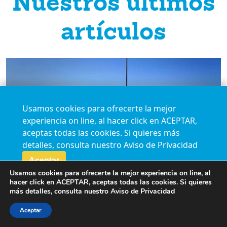
Nuestros últimos
artículos
Usamos cookies para ofrecerte la mejor
experiencia on line, al hacer click en ACEPTAR,
aceptas todas las cookies. Si quieres más
detalles, consulta nuestro
Aviso de Privacidad
Aceptar
Usamos cookies para ofrecerte la mejor experiencia on line, al
hacer click en ACEPTAR, aceptas todas las cookies. Si quieres
más detalles, consulta nuestro
Aviso de Privacidad
Interrupción Legal del Embarazo
Aceptar
en Monterrey