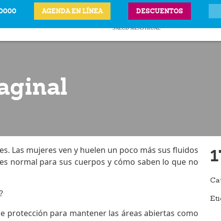
-0000
AGENDA EN LÍNEA
DESCUENTOS
ITS
CIÓN LEGAL DEL
ANTICONCEPTIVOS
VPH
PRECIOS Y UBICAC
BARAZO
SALUD MENSTRUAL
aginal
es. Las mujeres ven y huelen un poco más sus fluidos
1
 es normal para sus cuerpos y cómo saben lo que no
Ca
?
Eti
de protección para mantener las áreas abiertas como