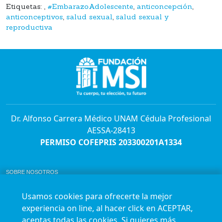
Etiquetas:
,
#EmbarazoAdolescente
,
anticoncepción
,
anticonceptivos
,
salud sexual
,
salud sexual y
reproductiva
Dr. Alfonso Carrera Médico UNAM Cédula Profesional
AESSA-28413
PERMISO COFEPRIS 203300201A1334
SOBRE NOSOTROS
ABORTO Y SU MARCO LEGAL EN MÉXICO.
BOLSA DE TRABAJO
Usamos cookies para ofrecerte la mejor
AVISO DE PRIVACIDAD
experiencia on line, al hacer click en ACEPTAR,
Horario de atención para citas e informes:
aceptas todas las cookies. Si quieres más
Lunes a sábado de 7:00am a 9:00pm