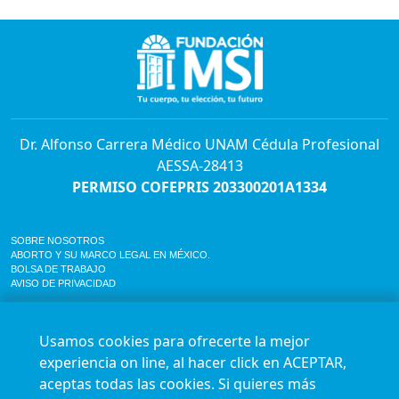
Dr. Alfonso Carrera Médico UNAM Cédula Profesional
AESSA-28413
PERMISO COFEPRIS 203300201A1334
SOBRE NOSOTROS
ABORTO Y SU MARCO LEGAL EN MÉXICO.
BOLSA DE TRABAJO
AVISO DE PRIVACIDAD
Horario de atención para citas e informes:
Lunes a sábado de 7:00am a 9:00pm
Usamos cookies para ofrecerte la mejor
Agenda en línea
24/7 aquí
experiencia on line, al hacer click en ACEPTAR,
Impact report
aceptas todas las cookies. Si quieres más
Síguenos en nuestras redes