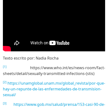
Texto escrito por: Nadia Rocha
[1]
https://www.who.int/es/news-room/fact-
sheets/detail/sexually-transmitted-infections-(stis)
[2]
https://unamglobal.unam.mx/global_revista/por-que-
hay-un-repunte-de-las-enfermedades-de-transmision-
sexual/
[3]
https://www.gob.mx/salud/prensa/153-casi-90-de-