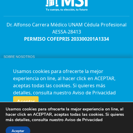
Dr. Alfonso Carrera Médico UNAM Cédula Profesional
AESSA-28413
PERMISO COFEPRIS 203300201A1334
SOBRE NOSOTROS
ABORTO Y SU MARCO LEGAL EN MÉXICO.
BOLSA DE TRABAJO
Usamos cookies para ofrecerte la mejor
AVISO DE PRIVACIDAD
experiencia on line, al hacer click en ACEPTAR,
Horario de atención para citas e informes:
aceptas todas las cookies. Si quieres más
Lunes a sábado de 7:00am a 9:00pm
Agenda en línea
24/7 aquí
detalles, consulta nuestro
Aviso de Privacidad
Impact report
Aceptar
Usamos cookies para ofrecerte la mejor experiencia on line, al
Síguenos en nuestras redes
hacer click en ACEPTAR, aceptas todas las cookies. Si quieres
más detalles, consulta nuestro
Aviso de Privacidad
Fundación Marie Stopes México A.C. © 2015-2016 All rights reserved. Terms of
use Privacy Policy
Aceptar