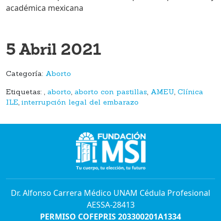
académica mexicana
5 Abril 2021
Categoría:
Aborto
Etiquetas:
,
aborto
,
aborto con pastillas
,
AMEU
,
Clínica
ILE
,
interrupción legal del embarazo
Dr. Alfonso Carrera Médico UNAM Cédula Profesional
AESSA-28413
PERMISO COFEPRIS 203300201A1334