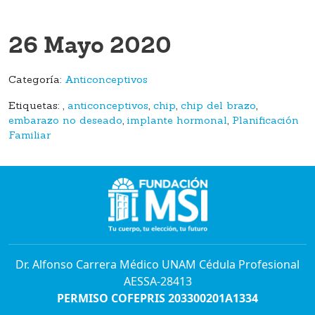
26 Mayo 2020
Categoría:
Anticonceptivos
Etiquetas:
,
anticonceptivos
,
chip
,
chip del brazo
,
embarazo no deseado
,
implante hormonal
,
Planificación
Familiar
Dr. Alfonso Carrera Médico UNAM Cédula Profesional
AESSA-28413
PERMISO COFEPRIS 203300201A1334