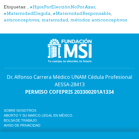
Etiquetas:
,
#HijosPorElecciónNoPorAzar
,
#MaternidadElegida
,
#MaternidadResponsable
,
anticonceptivos
,
maternidad
,
métodos anticonceptivos
Dr. Alfonso Carrera Médico UNAM Cédula Profesional
AESSA-28413
PERMISO COFEPRIS 203300201A1334
SOBRE NOSOTROS
ABORTO Y SU MARCO LEGAL EN MÉXICO.
BOLSA DE TRABAJO
AVISO DE PRIVACIDAD
Horario de atención para citas e informes: