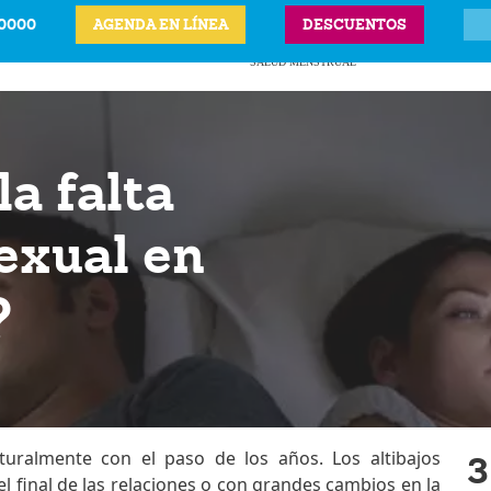
-0000
AGENDA EN LÍNEA
DESCUENTOS
ITS
CIÓN LEGAL DEL
ANTICONCEPTIVOS
VPH
PRECIOS Y UBICAC
BARAZO
SALUD MENSTRUAL
a falta
exual en
?
aturalmente con el paso de los años. Los altibajos
3
 final de las relaciones o con grandes cambios en la