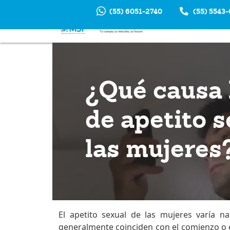
(55) 6051-2740
(55) 5543
INTERRUP
EM
¿Qué causa l
de apetito s
las mujeres
El apetito sexual de las mujeres varía n
generalmente coinciden con el comienzo o el