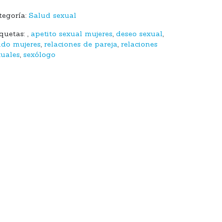
tegoría:
Salud sexual
iquetas:
,
apetito sexual mujeres
,
deseo sexual
,
bido mujeres
,
relaciones de pareja
,
relaciones
xuales
,
sexólogo