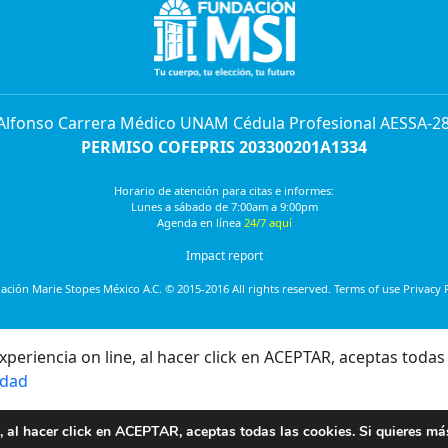
 Alfonso Carrera Médico UNAM Cédula Profesional AESSA-2
PERMISO COFEPRIS 203300201A1334
Horario de atención para citas e informes:
Lunes a sábado de 7:00am a 9:00pm
Agenda en línea
24/7 aquí
Impact report
ción Marie Stopes México A.C. © 2015-2016 All rights reserved. Terms of use Privacy 
eriencia on line, al hacer click en ACEPTAR, aceptas todas 
idad
, al hacer click en ACEPTAR, aceptas todas las cookies. Si quieres má