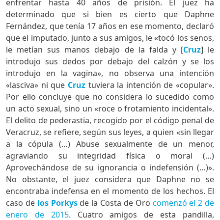
enfrentar hasta 40 años de prisión. El juez ha
determinado que si bien es cierto que Daphne
Fernández, que tenía 17 años en ese momento, declaró
que el imputado, junto a sus amigos, le «tocó los senos,
le metían sus manos debajo de la falda y [
Cruz
] le
introdujo sus dedos por debajo del calzón y se los
introdujo en la vagina», no observa una intención
«lasciva» ni que
Cruz
tuviera la intención de «copular».
Por ello concluye que no considera lo sucedido como
un acto sexual, sino un «roce o frotamiento incidental».
El delito de pederastia, recogido por el código penal de
Veracruz, se refiere, según sus leyes, a quien «sin llegar
a la cópula (…) Abuse sexualmente de un menor,
agraviando su integridad física o moral (…)
Aprovechándose de su ignorancia o indefensión (…)».
No obstante, el juez considera que Daphne no se
encontraba indefensa en el momento de los hechos. El
caso de
los Porkys
de la Costa de Oro
comenzó el 2 de
enero de 2015
. Cuatro amigos de esta pandilla,