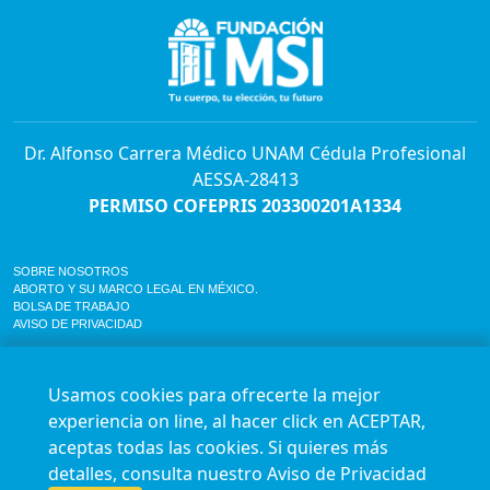
Dr. Alfonso Carrera Médico UNAM Cédula Profesional
AESSA-28413
PERMISO COFEPRIS 203300201A1334
SOBRE NOSOTROS
ABORTO Y SU MARCO LEGAL EN MÉXICO.
BOLSA DE TRABAJO
AVISO DE PRIVACIDAD
Horario de atención para citas e informes:
Lunes a sábado de 7:00am a 9:00pm
Usamos cookies para ofrecerte la mejor
Agenda en línea
24/7 aquí
experiencia on line, al hacer click en ACEPTAR,
Impact report
aceptas todas las cookies. Si quieres más
Síguenos en nuestras redes
detalles, consulta nuestro
Aviso de Privacidad