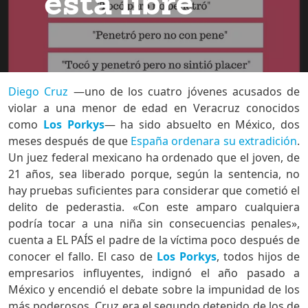
está libre
Diego Cruz
—uno de los cuatro jóvenes acusados de
violar a una menor de edad en Veracruz conocidos
como
Los Porkys
— ha sido absuelto en México, dos
meses después de que
España ordenara su extradición
.
Un juez federal mexicano ha ordenado que el joven, de
21 años, sea liberado porque, según la sentencia, no
hay pruebas suficientes para considerar que cometió el
delito de pederastia. «Con este amparo cualquiera
podría tocar a una niña sin consecuencias penales»,
cuenta a EL PAÍS el padre de la víctima poco después de
conocer el fallo. El caso de
Los Porkys
, todos hijos de
empresarios influyentes, indignó el año pasado a
México y encendió el debate sobre la impunidad de los
más poderosos. Cruz era el segundo detenido de los de