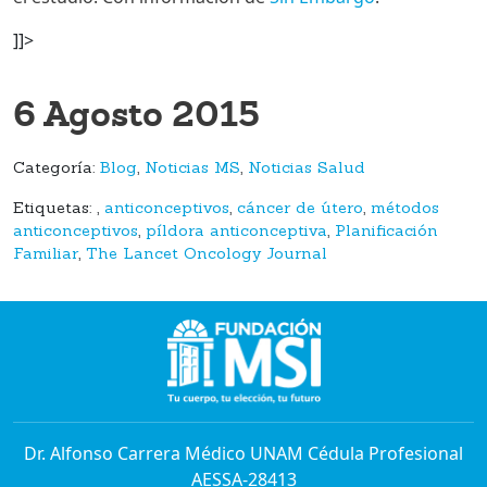
]]>
6 Agosto 2015
Categoría:
Blog
,
Noticias MS
,
Noticias Salud
Etiquetas:
,
anticonceptivos
,
cáncer de útero
,
métodos
anticonceptivos
,
píldora anticonceptiva
,
Planificación
Familiar
,
The Lancet Oncology Journal
Dr. Alfonso Carrera Médico UNAM Cédula Profesional
AESSA-28413