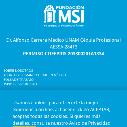
Dr. Alfonso Carrera Médico UNAM Cédula Profesional
AESSA-28413
PERMISO COFEPRIS 203300201A1334
SOBRE NOSOTROS
ABORTO Y SU MARCO LEGAL EN MÉXICO.
BOLSA DE TRABAJO
AVISO DE PRIVACIDAD
Horario de atención para citas e informes:
Lunes a sábado de 7:00am a 9:00pm
Usamos cookies para ofrecerte la mejor
Agenda en línea
24/7 aquí
experiencia on line, al hacer click en ACEPTAR,
Impact report
aceptas todas las cookies. Si quieres más
Síguenos en nuestras redes
detalles, consulta nuestro
Aviso de Privacidad