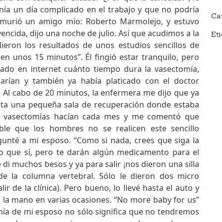
nía un día complicado en el trabajo y que no podría
Ca
e murió un amigo mío: Roberto Marmolejo, y estuvo
encida, dijo una noche de julio. Así que acudimos a la
Et
 dieron los resultados de unos estudios sencillos de
 en unos 15 minutos”. Él fingió estar tranquilo, pero
gado en internet cuánto tiempo dura la vasectomía,
harían y también ya había platicado con el doctor
 Al cabo de 20 minutos, la enfermera me dijo que ya
hasta una pequeña sala de recuperación donde estaba
as vasectomías hacían cada mes y me comentó que
le que los hombres no se realicen este sencillo
gunté a mi esposo. “Como si nada, crees que siga la
eo que sí, pero te darán algún medicamento para el
e di muchos besos y ya para salir ¡nos dieron una silla
de la columna vertebral. Sólo le dieron dos micro
ir de la clínica). Pero bueno, lo llevé hasta el auto y
 la mano en varias ocasiones. “No more baby for us”
mía de mi esposo no sólo significa que no tendremos