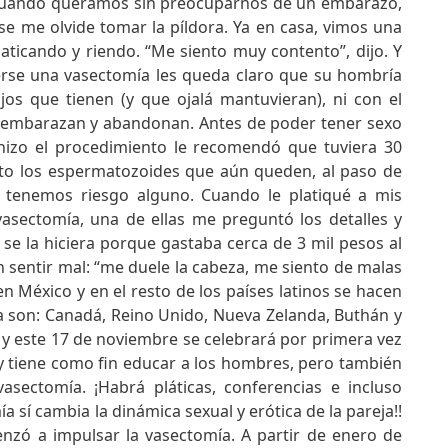
cuando queramos sin preocuparnos de un embarazo,
se me olvide tomar la píldora. Ya en casa, vimos una
laticando y riendo. “Me siento muy contento”, dijo. Y
erse una vasectomía les queda claro que su hombría
os que tienen (y que ojalá mantuvieran), ni con el
 embarazan y abandonan. Antes de poder tener sexo
hizo el procedimiento le recomendó que tuviera 30
eto los espermatozoides que aún queden, al paso de
o tenemos riesgo alguno. Cuando le platiqué a mis
asectomía, una de ellas me preguntó los detalles y
se la hiciera porque gastaba cerca de 3 mil pesos al
n sentir mal: “me duele la cabeza, me siento de malas
n México y en el resto de los países latinos se hacen
a son: Canadá, Reino Unido, Nueva Zelanda, Buthán y
 y este 17 de noviembre se celebrará por primera vez
y tiene como fin educar a los hombres, pero también
sectomía. ¡Habrá pláticas, conferencias e incluso
a sí cambia la dinámica sexual y erótica de la pareja!!
nzó a impulsar la vasectomía. A partir de enero de