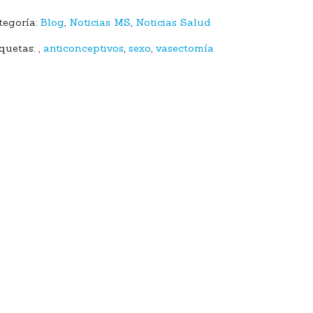
tegoría:
Blog
,
Noticias MS
,
Noticias Salud
iquetas:
,
anticonceptivos
,
sexo
,
vasectomía