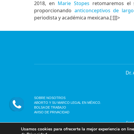
2018, en
Marie Stopes
retomaremos el se
proporcionando
anticonceptivos de largo
periodista y académica mexicana.[:]]]>
Dr.
SOBRE NOSOTROS
ABORTO Y SU MARCO LEGAL EN MÉXICO.
BOLSA DE TRABAJO
AVISO DE PRIVACIDAD
Funda
Usamos cookies para ofrecerte la mejor experiencia on line