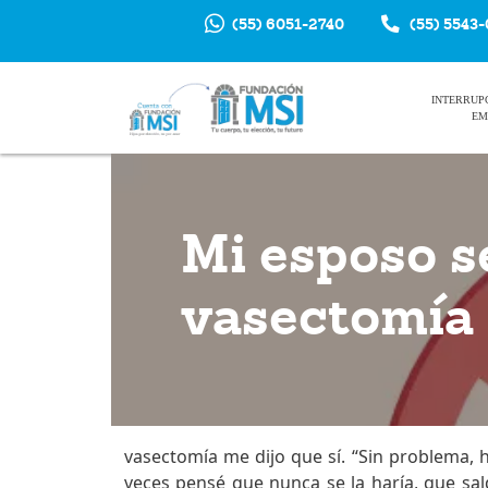
(55) 6051-2740
(55) 5543
INTERRUP
EM
Mi esposo se
vasectomía
vasectomía me dijo que sí. “Sin problema, ha
veces pensé que nunca se la haría, que sald