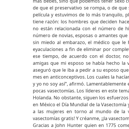
más bebés, sino que podemos tener sexo 
de que el preservativo se rompa, o de que 
película y estuvimos de lo más tranquilo, p
tiene razón: los hombres que deciden hac
no están relacionada con el número de hij
número de novias, esposas o amantes que
sin miedo al embarazo, el médico que le 
eyaculaciones a fin de eliminar por compl
ese tiempo, de acuerdo con el doctor, n
amigas que mi esposo se había hecho la v
aseguró que le iba a pedir a su esposo que 
mes en anticonceptivos. Los cuales la hacía
y yo no soy así”, afirmó. Lamentablemente e
pocas vasectomías. Los líderes en este tem
Holanda. No obstante, siguen los esfuerzos
en México el Día Mundial de la Vasectomía 
a las mujeres en torno al mundo de la va
vasectomías gratis! Y créanme, ¡¡la vasectomí
Gracias a John Hunter quien en 1775 come