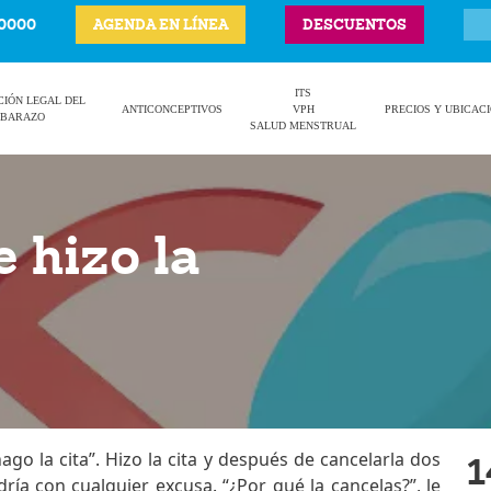
-0000
AGENDA EN LÍNEA
DESCUENTOS
ITS
CIÓN LEGAL DEL
ANTICONCEPTIVOS
VPH
PRECIOS Y UBICAC
BARAZO
SALUD MENSTRUAL
 hizo la
go la cita”. Hizo la cita y después de cancelarla dos
1
ría con cualquier excusa. “¿Por qué la cancelas?”, le