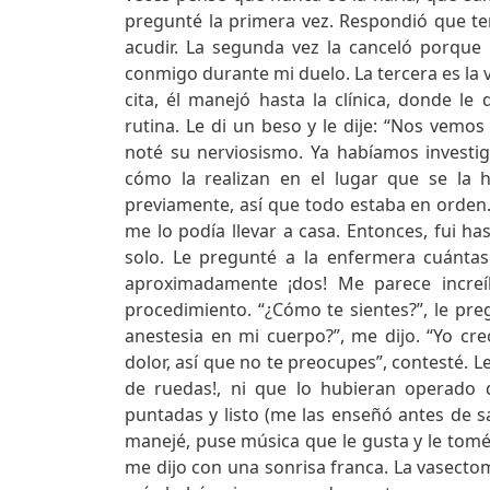
pregunté la primera vez. Respondió que te
acudir. La segunda vez la canceló porqu
conmigo durante mi duelo. La tercera es la v
cita, él manejó hasta la clínica, donde le
rutina. Le di un beso y le dije: “Nos vemos
noté su nerviosismo. Ya habíamos investi
cómo la realizan en el lugar que se la 
previamente, así que todo estaba en orden.
me lo podía llevar a casa. Entonces, fui 
solo. Le pregunté a la enfermera cuánt
aproximadamente ¡dos! Me parece increíb
procedimiento. “¿Cómo te sientes?”, le pre
anestesia en mi cuerpo?”, me dijo. “Yo cr
dolor, así que no te preocupes”, contesté. L
de ruedas!, ni que lo hubieran operado 
puntadas y listo (me las enseñó antes de sal
manejé, puse música que le gusta y le tomé
me dijo con una sonrisa franca. La vasecto