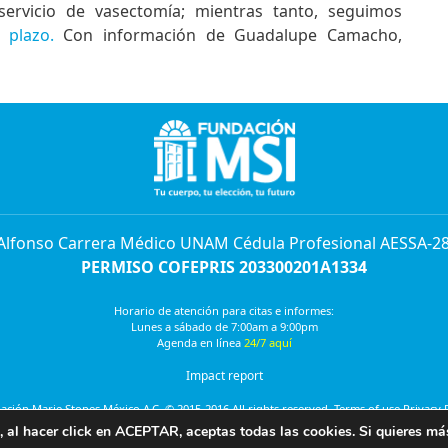
rvicio de vasectomía; mientras tanto, seguimos
 plazo.
Con información de Guadalupe Camacho,
 Alfonso Carrera Médico UNAM Cédula Profesional AESSA-2
PERMISO COFEPRIS 203300201A1334
Horario de atención para citas e informes:
Lunes a sábado de 7:00am a 9:00pm
Agenda en línea
24/7 aquí
Impact report
ción Marie Stopes México A.C. © 2015-2016 All rights reserved. Terms of use Privacy 
, al hacer click en ACEPTAR, aceptas todas las cookies. Si quieres má