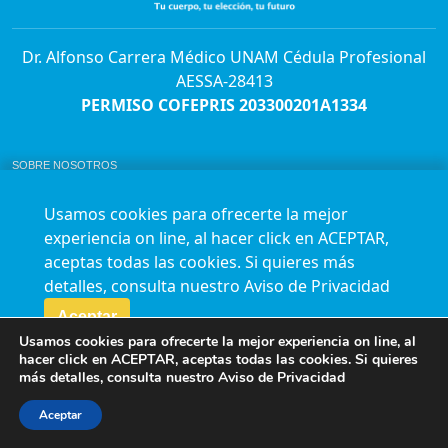
Dr. Alfonso Carrera Médico UNAM Cédula Profesional
AESSA-28413
PERMISO COFEPRIS 203300201A1334
SOBRE NOSOTROS
ABORTO Y SU MARCO LEGAL EN MÉXICO.
BOLSA DE TRABAJO
Usamos cookies para ofrecerte la mejor
AVISO DE PRIVACIDAD
experiencia on line, al hacer click en ACEPTAR,
Horario de atención para citas e informes:
aceptas todas las cookies. Si quieres más
Lunes a sábado de 7:00am a 9:00pm
Agenda en línea
24/7 aquí
detalles, consulta nuestro
Aviso de Privacidad
Impact report
Aceptar
Usamos cookies para ofrecerte la mejor experiencia on line, al
Síguenos en nuestras redes
hacer click en ACEPTAR, aceptas todas las cookies. Si quieres
más detalles, consulta nuestro
Aviso de Privacidad
Fundación Marie Stopes México A.C. © 2015-2016 All rights reserved. Terms of
use Privacy Policy
Aceptar