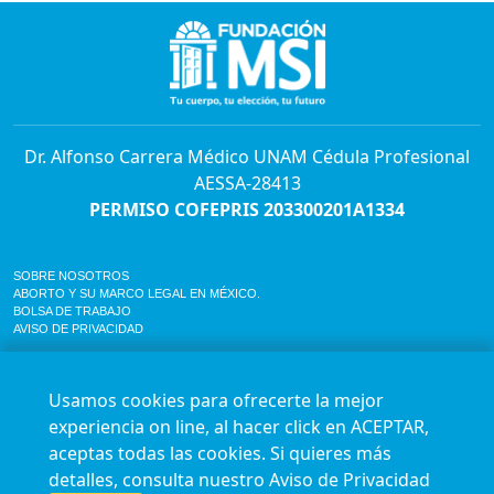
Dr. Alfonso Carrera Médico UNAM Cédula Profesional
AESSA-28413
PERMISO COFEPRIS 203300201A1334
SOBRE NOSOTROS
ABORTO Y SU MARCO LEGAL EN MÉXICO.
BOLSA DE TRABAJO
AVISO DE PRIVACIDAD
Horario de atención para citas e informes:
Lunes a sábado de 7:00am a 9:00pm
Usamos cookies para ofrecerte la mejor
Agenda en línea
24/7 aquí
experiencia on line, al hacer click en ACEPTAR,
Impact report
aceptas todas las cookies. Si quieres más
Síguenos en nuestras redes
detalles, consulta nuestro
Aviso de Privacidad