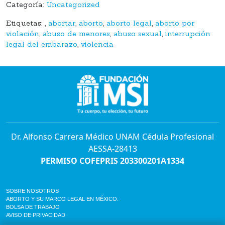
Categoría:
Uncategorized
Etiquetas:
,
abortar
,
aborto
,
aborto legal
,
aborto por
violación
,
abuso de menores
,
abuso sexual
,
interrupción
legal del embarazo
,
violencia
Dr. Alfonso Carrera Médico UNAM Cédula Profesional
AESSA-28413
PERMISO COFEPRIS 203300201A1334
SOBRE NOSOTROS
ABORTO Y SU MARCO LEGAL EN MÉXICO.
BOLSA DE TRABAJO
AVISO DE PRIVACIDAD