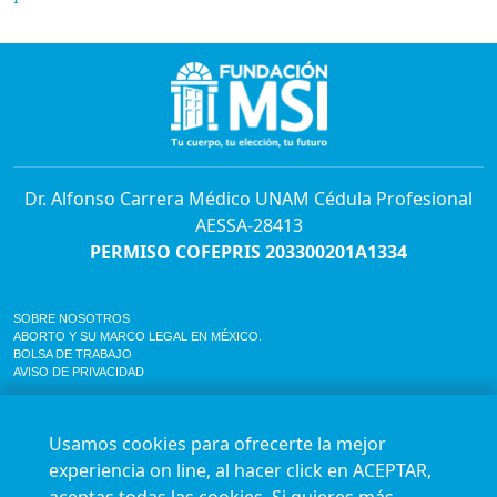
Dr. Alfonso Carrera Médico UNAM Cédula Profesional
AESSA-28413
PERMISO COFEPRIS 203300201A1334
SOBRE NOSOTROS
ABORTO Y SU MARCO LEGAL EN MÉXICO.
BOLSA DE TRABAJO
AVISO DE PRIVACIDAD
Horario de atención para citas e informes:
Lunes a sábado de 7:00am a 9:00pm
Usamos cookies para ofrecerte la mejor
Agenda en línea
24/7 aquí
experiencia on line, al hacer click en ACEPTAR,
Impact report