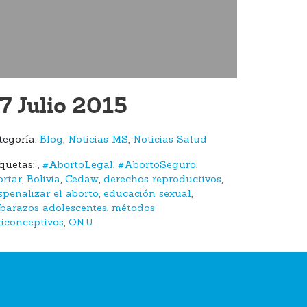
7 Julio 2015
tegoría:
Blog
,
Noticias MS
,
Noticias Salud
iquetas:
,
#AbortoLegal
,
#AbortoSeguro
,
ortar
,
Bolivia
,
Cedaw
,
derechos reproductivos
,
spenalizar el aborto
,
educación sexual
,
barazos adolescentes
,
métodos
ticonceptivos
,
ONU