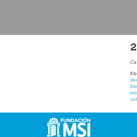
2
Ca
Et
ab
De
em
an