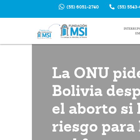
(55) 6051-2740
(55) 5543
INTERRUP
EM
La ONU pid
Bolivia des
el aborto si
riesgo para