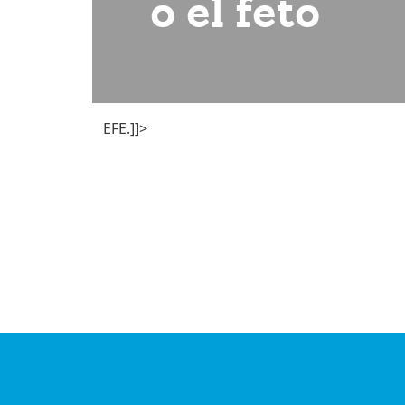
o el feto
EFE.]]>