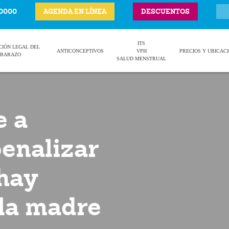
-0000
AGENDA EN LÍNEA
DESCUENTOS
ITS
CIÓN LEGAL DEL
ANTICONCEPTIVOS
VPH
PRECIOS Y UBICAC
BARAZO
SALUD MENSTRUAL
e a
penalizar
 hay
 la madre