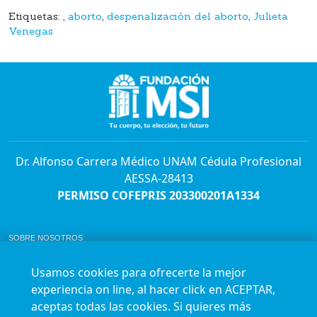
Etiquetas:
,
aborto
,
despenalización del aborto
,
Julieta
Venegas
Dr. Alfonso Carrera Médico UNAM Cédula Profesional
AESSA-28413
PERMISO COFEPRIS 203300201A1334
SOBRE NOSOTROS
ABORTO Y SU MARCO LEGAL EN MÉXICO.
BOLSA DE TRABAJO
Usamos cookies para ofrecerte la mejor
AVISO DE PRIVACIDAD
experiencia on line, al hacer click en ACEPTAR,
Horario de atención para citas e informes:
aceptas todas las cookies. Si quieres más
Lunes a sábado de 7:00am a 9:00pm
Agenda en línea
24/7 aquí