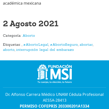
académica mexicana
2 Agosto 2021
Categoría:
Aborto
Etiquetas:
,
#AbortoLegal
,
#AbortoSeguro
,
abortar
,
aborto
,
interrupción legal del embarazo
Dr. Alfonso Carrera Médico UNAM Cédula Profesional
AESSA-28413
PERMISO COFEPRIS 203300201A1334