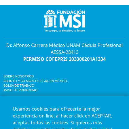
Dr. Alfonso Carrera Médico UNAM Cédula Profesional
AESSA-28413
PERMISO COFEPRIS 203300201A1334
SOBRE NOSOTROS
ABORTO Y SU MARCO LEGAL EN MÉXICO.
BOLSA DE TRABAJO
AVISO DE PRIVACIDAD
Horario de atención para citas e informes:
Lunes a sábado de 7:00am a 9:00pm
Usamos cookies para ofrecerte la mejor
Agenda en línea
24/7 aquí
experiencia on line, al hacer click en ACEPTAR,
Impact report
aceptas todas las cookies. Si quieres más
Síguenos en nuestras redes