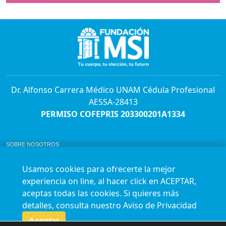
Dr. Alfonso Carrera Médico UNAM Cédula Profesional
AESSA-28413
PERMISO COFEPRIS 203300201A1334
SOBRE NOSOTROS
ABORTO Y SU MARCO LEGAL EN MÉXICO.
BOLSA DE TRABAJO
Usamos cookies para ofrecerte la mejor
AVISO DE PRIVACIDAD
experiencia on line, al hacer click en ACEPTAR,
Horario de atención para citas e informes:
aceptas todas las cookies. Si quieres más
Lunes a sábado de 7:00am a 9:00pm
Agenda en línea
24/7 aquí
detalles, consulta nuestro
Aviso de Privacidad
Impact report
Aceptar