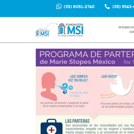
(55) 6051-2740
(55) 5543
INTERRUP
EM