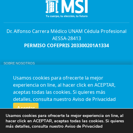
Dr. Alfonso Carrera Médico UNAM Cédula Profesional
AESSA-28413
PERMISO COFEPRIS 203300201A1334
SOBRE NOSOTROS
ABORTO Y SU MARCO LEGAL EN MÉXICO.
BOLSA DE TRABAJO
Usamos cookies para ofrecerte la mejor
AVISO DE PRIVACIDAD
experiencia on line, al hacer click en ACEPTAR,
Horario de atención para citas e informes:
aceptas todas las cookies. Si quieres más
Lunes a sábado de 7:00am a 9:00pm
Agenda en línea
24/7 aquí
detalles, consulta nuestro
Aviso de Privacidad
Impact report
Aceptar
Usamos cookies para ofrecerte la mejor experiencia on line, al
Síguenos en nuestras redes
hacer click en ACEPTAR, aceptas todas las cookies. Si quieres
más detalles, consulta nuestro
Aviso de Privacidad
Fundación Marie Stopes México A.C. © 2015-2016 All rights reserved. Terms of