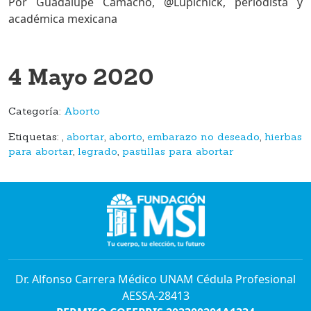
Por Guadalupe Camacho, @Lupichick, periodista y
académica mexicana
4 Mayo 2020
Categoría:
Aborto
Etiquetas:
,
abortar
,
aborto
,
embarazo no deseado
,
hierbas
para abortar
,
legrado
,
pastillas para abortar
Dr. Alfonso Carrera Médico UNAM Cédula Profesional
AESSA-28413