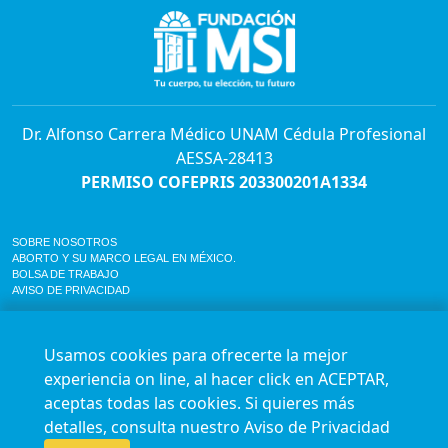
Dr. Alfonso Carrera Médico UNAM Cédula Profesional
AESSA-28413
PERMISO COFEPRIS 203300201A1334
SOBRE NOSOTROS
ABORTO Y SU MARCO LEGAL EN MÉXICO.
BOLSA DE TRABAJO
AVISO DE PRIVACIDAD
Horario de atención para citas e informes:
Lunes a sábado de 7:00am a 9:00pm
Usamos cookies para ofrecerte la mejor
Agenda en línea
24/7 aquí
experiencia on line, al hacer click en ACEPTAR,
Impact report
aceptas todas las cookies. Si quieres más
Síguenos en nuestras redes
detalles, consulta nuestro
Aviso de Privacidad