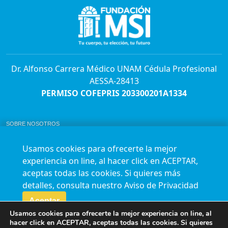
Dr. Alfonso Carrera Médico UNAM Cédula Profesional
AESSA-28413
PERMISO COFEPRIS 203300201A1334
SOBRE NOSOTROS
ABORTO Y SU MARCO LEGAL EN MÉXICO.
BOLSA DE TRABAJO
Usamos cookies para ofrecerte la mejor
AVISO DE PRIVACIDAD
experiencia on line, al hacer click en ACEPTAR,
Horario de atención para citas e informes:
aceptas todas las cookies. Si quieres más
Lunes a sábado de 7:00am a 9:00pm
Agenda en línea
24/7 aquí
detalles, consulta nuestro
Aviso de Privacidad
Impact report
Aceptar
Usamos cookies para ofrecerte la mejor experiencia on line, al
Síguenos en nuestras redes
hacer click en ACEPTAR, aceptas todas las cookies. Si quieres