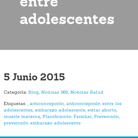
entre
adolescentes
5 Junio 2015
Categoría:
Blog
,
Noticias MS
,
Noticias Salud
Etiquetas:
,
anticoncepción
,
anticoncepción entre los
adolescentes
,
embarazo adolescente
,
evitar aborto
,
muerte materna
,
Planificación Familiar
,
Prevención
,
prevención embarazo adolescente