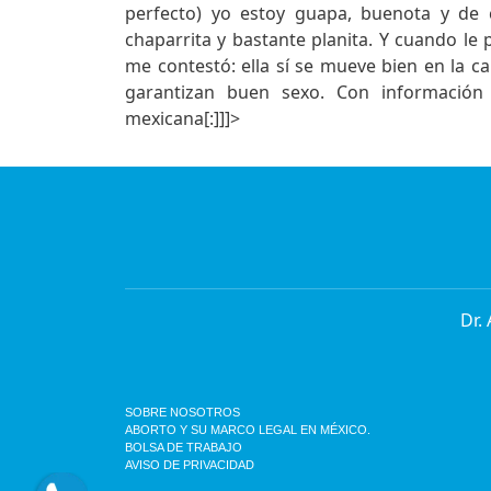
perfecto) yo estoy guapa, buenota y de 
chaparrita y bastante planita. Y cuando le 
me contestó: ella sí se mueve bien en la ca
garantizan buen sexo. Con información
mexicana[:]]]>
Dr.
SOBRE NOSOTROS
ABORTO Y SU MARCO LEGAL EN MÉXICO.
BOLSA DE TRABAJO
AVISO DE PRIVACIDAD