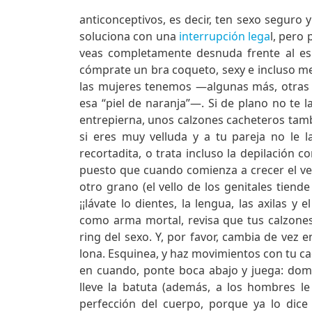
anticonceptivos, es decir, ten sexo seguro
soluciona con una
interrupción lega
l, pero
veas completamente desnuda frente al esp
cómprate un bra coqueto, sexy e incluso medi
las mujeres tenemos —algunas más, otra
esa “piel de naranja”—. Si de plano no te l
entrepierna, unos calzones cacheteros tamb
si eres muy velluda y a tu pareja no le la
recortadita, o trata incluso la depilación 
puesto que cuando comienza a crecer el ve
otro grano (el vello de los genitales tiende
¡¡lávate lo dientes, la lengua, las axilas y
como arma mortal, revisa que tus calzones 
ring del sexo. Y, por favor, cambia de vez 
lona. Esquinea, y haz movimientos con tu cad
en cuando, ponte boca abajo y juega: dom
lleve la batuta (además, a los hombres le 
perfección del cuerpo, porque ya lo dic