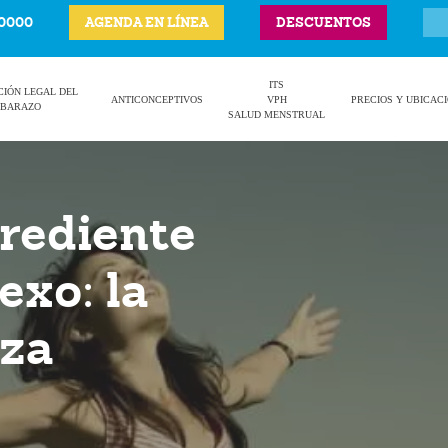
-0000
AGENDA EN LÍNEA
DESCUENTOS
ITS
CIÓN LEGAL DEL
ANTICONCEPTIVOS
VPH
PRECIOS Y UBICAC
BARAZO
SALUD MENSTRUAL
grediente
exo: la
nza