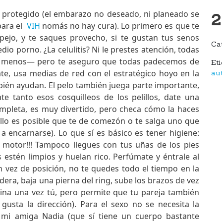
 y protegido (el embarazo no deseado, ni planeado se
2
 para el
VIH
nomás no hay cura). Lo primero es que te
ejo, y te saques provecho, si te gustan tus senos
Ca
o porno. ¿La celulitis? Ni le prestes atención, todas
s menos— pero te aseguro que todas padecemos de
Et
ate, usa medias de red con el estratégico hoyo en la
au
ién ayudan. El pelo también juega parte importante,
te tanto esos cosquilleos de los pelillos, date una
completa, es muy divertido, pero checa cómo la haces
llo es posible que te de comezón o te salga uno que
 a encarnarse). Lo que sí es básico es tener higiene:
 el motor!!! Tampoco llegues con tus uñas de los pies
estén limpios y huelan rico. Perfúmate y éntrale al
en vez de posición, no te quedes todo el tiempo en la
era, baja una pierna del ring, sube los brazos de vez
ina una vez tú, pero permite que tu pareja también
gusta la dirección). Para el sexo no se necesita la
e mi amiga Nadia (que sí tiene un cuerpo bastante