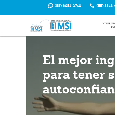
(55) 6051-2740
(55) 5543
INTERRUP
EM
El mejor in
para tener s
autoconfia