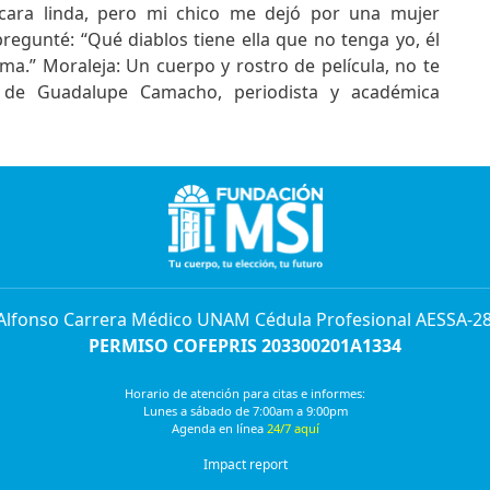
cara linda, pero mi chico me dejó por una mujer
pregunté: “Qué diablos tiene ella que no tenga yo, él
ma.” Moraleja: Un cuerpo y rostro de película, no te
 de Guadalupe Camacho, periodista y académica
 Alfonso Carrera Médico UNAM Cédula Profesional AESSA-2
PERMISO COFEPRIS 203300201A1334
Horario de atención para citas e informes:
Lunes a sábado de 7:00am a 9:00pm
Agenda en línea
24/7 aquí
Impact report