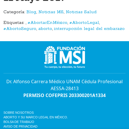
Categoría:
Blog
,
Noticias MS
,
Noticias Salud
Etiquetas:
,
#AbortarEnMéxico
,
#AbortoLegal
,
#AbortoSeguro
,
aborto
,
interrupcción legal del embarazo
Dr. Alfonso Carrera Médico UNAM Cédula Profesional
AESSA-28413
PERMISO COFEPRIS 203300201A1334
SOBRE NOSOTROS
ABORTO Y SU MARCO LEGAL EN MÉXICO.
BOLSA DE TRABAJO
AVISO DE PRIVACIDAD