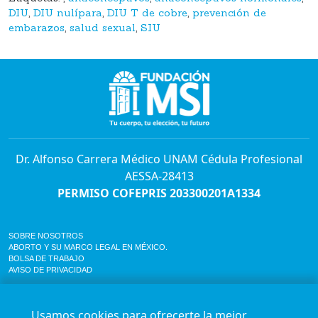
DIU
,
DIU nulípara
,
DIU T de cobre
,
prevención de
embarazos
,
salud sexual
,
SIU
Dr. Alfonso Carrera Médico UNAM Cédula Profesional
AESSA-28413
PERMISO COFEPRIS 203300201A1334
SOBRE NOSOTROS
ABORTO Y SU MARCO LEGAL EN MÉXICO.
BOLSA DE TRABAJO
AVISO DE PRIVACIDAD
Horario de atención para citas e informes:
Lunes a sábado de 7:00am a 9:00pm
Usamos cookies para ofrecerte la mejor
Agenda en línea
24/7 aquí