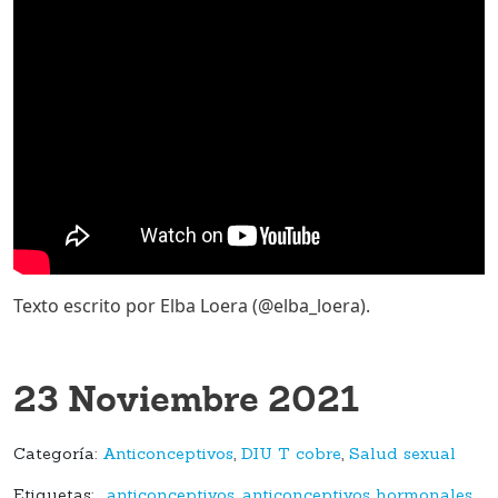
Texto escrito por Elba Loera (@elba_loera).
23 Noviembre 2021
Categoría:
Anticonceptivos
,
DIU T cobre
,
Salud sexual
Etiquetas:
,
anticonceptivos
,
anticonceptivos hormonales
,