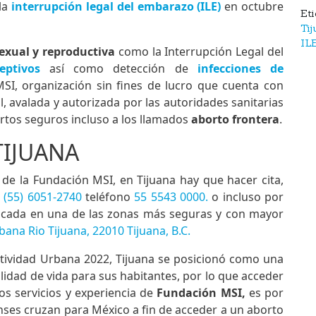
 la
interrupción legal del embarazo (ILE)
en octubre
Et
Ti
IL
exual y reproductiva
como la Interrupción Legal del
eptivos
así como detección de
infecciones de
SI, organización sin fines de lucro que cuenta con
, avalada y autorizada por las autoridades sanitarias
rtos seguros incluso a los llamados
aborto frontera
.
TIJUANA
a de la Fundación MSI, en Tijuana hay que hacer cita,
(55) 6051-2740
teléfono
55 5543 0000.
o incluso por
ubicada en una de las zonas más seguras y con mayor
ana Rio Tijuana, 22010 Tijuana, B.C.
tividad Urbana 2022, Tijuana se posicionó como una
lidad de vida para sus habitantes, por lo que acceder
los servicios y experiencia de
Fundación MSI,
es por
ses cruzan para México a fin de acceder a un aborto