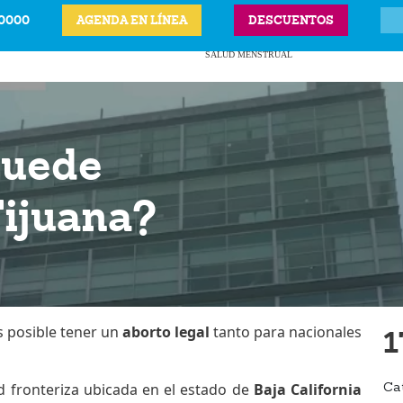
-0000
AGENDA EN LÍNEA
DESCUENTOS
ITS
CIÓN LEGAL DEL
ANTICONCEPTIVOS
VPH
PRECIOS Y UBICAC
BARAZO
SALUD MENSTRUAL
puede
Tijuana?
es posible tener un
aborto legal
tanto para nacionales
1
ad fronteriza ubicada en el estado de
Baja California
Ca