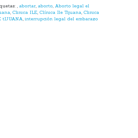
iquetas:
,
abortar
,
aborto
,
Aborto legal el
juana
,
Clinica ILE
,
Clínica Ile Tijuana
,
Clinica
E tIJUANA
,
interrupción legal del embarazo