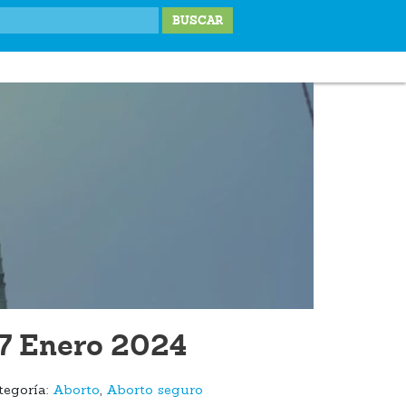
IONES
LABOR SOCIAL
TESTIMONIOS
BLOG
DONA
7 Enero 2024
tegoría:
Aborto
,
Aborto seguro