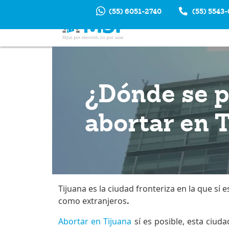
(55) 6051-2740
(55) 5543
INTERRUP
EM
¿Dónde se 
abortar en 
Tijuana es la ciudad fronteriza en la que sí 
como extranjeros
.
Abortar en Tijuana
sí es posible, esta ciud