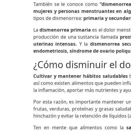
También se le conoce como
“dismenorre
mujeres y personas menstruantes en al
tipos de dismenorrea:
primaria y secundar
La
dismenorrea primaria
es el dolor mens
producción de una sustancia llamada
prost
uterinas intensas.
Y la
dismenorrea sec
endometriosis, síndrome de ovario poliquís
¿Cómo disminuir el d
Cultivar y mantener hábitos saludables
así como existen alimentos que pueden infl
la inflamación, aportar más nutrientes y ay
Por esta razón, es importante mantener un
frutas, verduras, proteínas y grasas salud
hinchazón y evitar la retención de líquidos 
Ten en mente que alimentos como la
sal