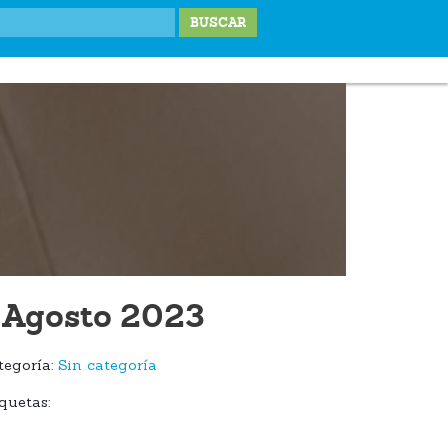
IONES
LABOR SOCIAL
TESTIMONIOS
BLOG
DONA
 Agosto 2023
tegoría:
Sin categoría
quetas: