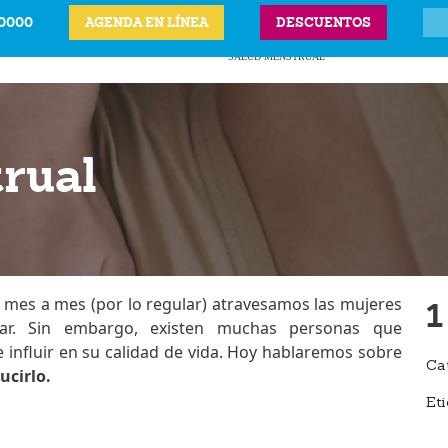
-0000
AGENDA EN LÍNEA
DESCUENTOS
ITS
CIÓN LEGAL DEL
ANTICONCEPTIVOS
VPH
PRECIOS Y UBICAC
BARAZO
SALUD MENSTRUAL
rual
 mes a mes (por lo regular) atravesamos las mujeres
1
ar. Sin embargo, existen muchas personas que
influir en su calidad de vida. Hoy hablaremos sobre
Ca
ucirlo.
Eti