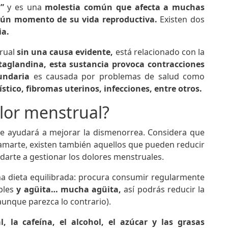
a”
y es una
molestia común que afecta a muchas
gún momento de su vida reproductiva.
Existen dos
ia.
trual
sin una causa evidente,
está relacionado con la
aglandina, esta sustancia provoca contracciones
undaria
es causada por problemas de salud como
tico, fibromas uterinos, infecciones, entre otros.
olor menstrual?
te ayudará a mejorar la dismenorrea. Considera que
amarte, existen también aquellos que pueden reducir
udarte a gestionar los dolores menstruales.
a dieta equilibrada: procura consumir regularmente
ables
y agüita… mucha agüita,
así podrás reducir la
(aunque parezca lo contrario).
, la cafeína, el alcohol, el azúcar y las grasas