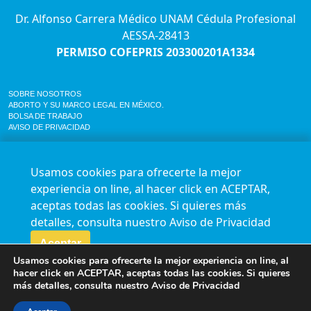
Dr. Alfonso Carrera Médico UNAM Cédula Profesional
AESSA-28413
PERMISO COFEPRIS 203300201A1334
SOBRE NOSOTROS
ABORTO Y SU MARCO LEGAL EN MÉXICO.
BOLSA DE TRABAJO
AVISO DE PRIVACIDAD
Horario de atención para citas e informes:
Lunes a sábado de 7:00am a 9:00pm
Usamos cookies para ofrecerte la mejor
Agenda en línea
24/7 aquí
experiencia on line, al hacer click en ACEPTAR,
Impact report
aceptas todas las cookies. Si quieres más
Síguenos en nuestras redes
detalles, consulta nuestro
Aviso de Privacidad
Aceptar
Fundación Marie Stopes México A.C. © 2015-2016 All rights reserved. Terms of
Usamos cookies para ofrecerte la mejor experiencia on line, al
use Privacy Policy
hacer click en ACEPTAR, aceptas todas las cookies. Si quieres
más detalles, consulta nuestro
Aviso de Privacidad