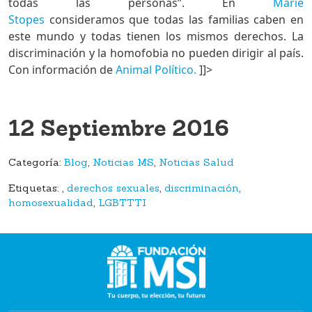
todas las personas”. En
Marie
Stopes
consideramos que todas las familias caben en
este mundo y todas tienen los mismos derechos. La
discriminación y la homofobia no pueden dirigir al país.
Con información de
Animal Político.
]]>
12 Septiembre 2016
Categoría:
Blog
,
Noticias MS
,
Noticias Salud
Etiquetas:
,
derechos sexuales
,
discriminación
,
homosexualidad
,
LGBTTTI