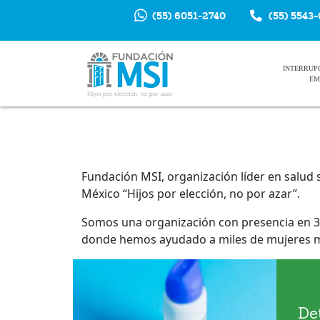
(55) 6051-2740
(55) 5543
INTERRUP
EM
Fundación MSI, organización líder en salud 
México “Hijos por elección, no por azar”.
Somos una organización con presencia en 37
donde hemos ayudado a miles de mujeres me
De