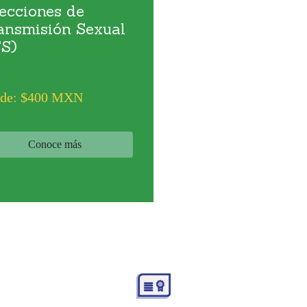
fecciones de
ansmisión Sexual
TS)
de: $400 MXN
Conoce más