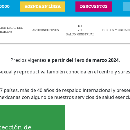
-0000
AGENDA EN LÍNEA
DESCUENTOS
ITS
CIÓN LEGAL DEL
ANTICONCEPTIVOS
VPH
PRECIOS Y UBICAC
BARAZO
SALUD MENSTRUAL
Precios vigentes
a partir del 1ero de marzo 2024
.
sexual y reproductiva también conocida en el centro y sur
 países, más de 40 años de respaldo internacional y pres
xicanas con alguno de nuestros servicios de salud esencia
tección de