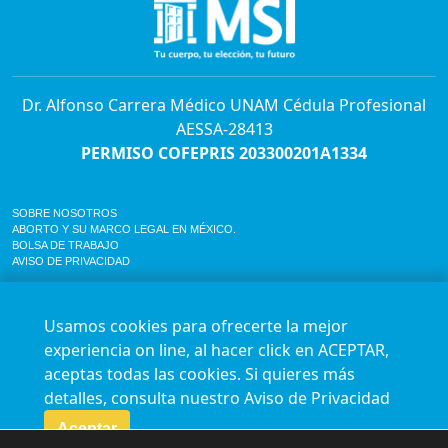
Dr. Alfonso Carrera Médico UNAM Cédula Profesional
AESSA-28413
PERMISO COFEPRIS 203300201A1334
SOBRE NOSOTROS
ABORTO Y SU MARCO LEGAL EN MÉXICO.
BOLSA DE TRABAJO
AVISO DE PRIVACIDAD
Horario de atención para citas e informes:
Lunes a sábado de 7:00am a 9:00pm
Usamos cookies para ofrecerte la mejor
Agenda en línea
24/7 aquí
experiencia on line, al hacer click en ACEPTAR,
Impact report
aceptas todas las cookies. Si quieres más
Síguenos en nuestras redes
detalles, consulta nuestro
Aviso de Privacidad
Aceptar
Fundación Marie Stopes México A.C. © 2015-2016 All rights reserved. Terms of