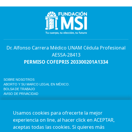
Dr. Alfonso Carrera Médico UNAM Cédula Profesional
AESSA-28413
PERMISO COFEPRIS 203300201A1334
SOBRE NOSOTROS
ABORTO Y SU MARCO LEGAL EN MÉXICO.
BOLSA DE TRABAJO
AVISO DE PRIVACIDAD
Horario de atención para citas e informes:
Lunes a sábado de 7:00am a 9:00pm
Usamos cookies para ofrecerte la mejor
Agenda en línea
24/7 aquí
experiencia on line, al hacer click en ACEPTAR,
Impact report
aceptas todas las cookies. Si quieres más
Síguenos en nuestras redes