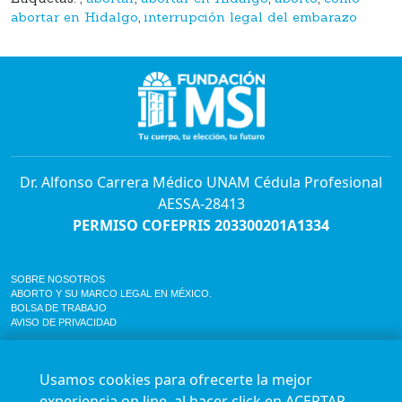
abortar en Hidalgo
,
interrupción legal del embarazo
Dr. Alfonso Carrera Médico UNAM Cédula Profesional
AESSA-28413
PERMISO COFEPRIS 203300201A1334
SOBRE NOSOTROS
ABORTO Y SU MARCO LEGAL EN MÉXICO.
BOLSA DE TRABAJO
AVISO DE PRIVACIDAD
Horario de atención para citas e informes:
Lunes a sábado de 7:00am a 9:00pm
Usamos cookies para ofrecerte la mejor
Agenda en línea
24/7 aquí
experiencia on line, al hacer click en ACEPTAR,