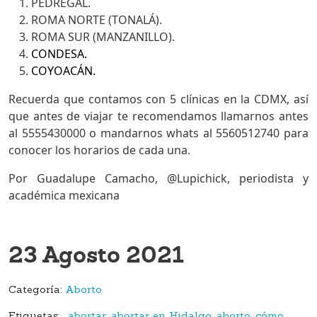
PEDREGAL.
ROMA NORTE (TONALÁ).
ROMA SUR (MANZANILLO).
CONDESA.
COYOACÁN.
Recuerda que contamos con 5 clínicas en la CDMX, así
que antes de viajar te recomendamos llamarnos antes
al 5555430000 o mandarnos whats al 5560512740 para
conocer los horarios de cada una.
Por Guadalupe Camacho, @Lupichick, periodista y
académica mexicana
23 Agosto 2021
Categoría:
Aborto
Etiquetas:
,
abortar
,
abortar en Hidalgo
,
aborto
,
cómo